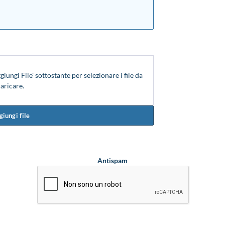
ggiungi File' sottostante per selezionare i file da
aricare.
giungi file
Antispam