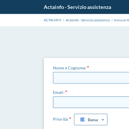
Salta
Actainfo - Servizio assistenza
al
contenuto
ACTAINFO
Actainfo - Servizio assistenza
Invia un t
principale
Nome e Cognome:
Email:
Priorità:
Bassa